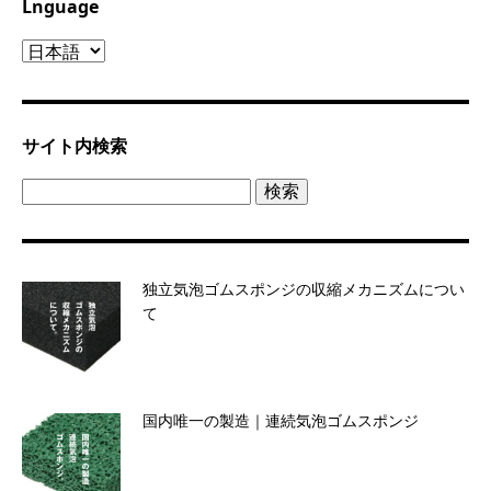
Lnguage
Lnguage
サイト内検索
検
索:
独立気泡ゴムスポンジの収縮メカニズムについ
て
国内唯一の製造｜連続気泡ゴムスポンジ