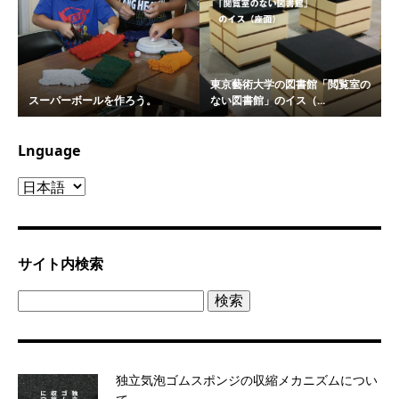
東京藝術大学の図書館「閲覧室の
スーパーボールを作ろう。
ない図書館」のイス（...
Lnguage
Lnguage
サイト内検索
検
索:
独立気泡ゴムスポンジの収縮メカニズムについ