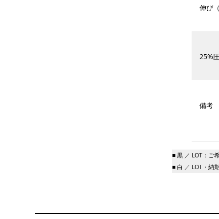
伸び
25%圧
備考
■ 黒 ／ LO
■ 白 ／ LOT