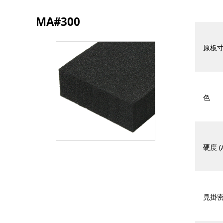
MA#300
原板寸
色
硬度 (
見掛密度