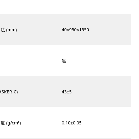
法 (mm)
40×950×1550
黒
ASKER-C)
43±5
 (g/cm³)
0.10±0.05