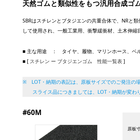
天然ゴムと類似性をもつ汎用合成ゴ
SBRはスチレンとブタジエンの共重合体で、NRと
して使用され、一般工業用、衝撃緩衝材、土木伸縮
■ 主な用途 ： タイヤ、履物、マリンホース、ベ
■ [
スチレン ー ブタジエンゴム 性能一覧表
]
※ LOT・納期の表記は、原板サイズでのご発注の
スライス品につきましては、LOT・納期が変わ
#60M
原板寸