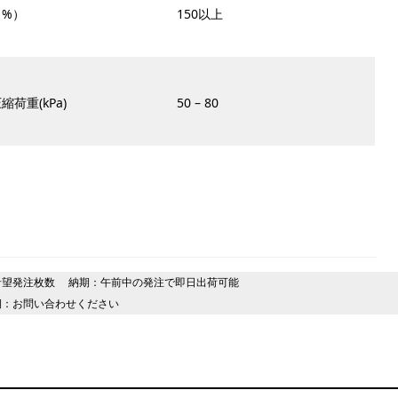
（%）
150以上
縮荷重(kPa)
50 – 80
T：ご希望発注枚数 納期：午前中の発注で即日出荷可能
・納期：お問い合わせください