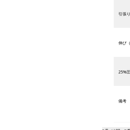
引張り強
伸び
25%圧
備考