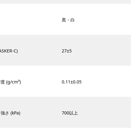
黒・白
ASKER-C)
27±5
 (g/cm³)
0.11±0.05
さ (kPa)
700以上