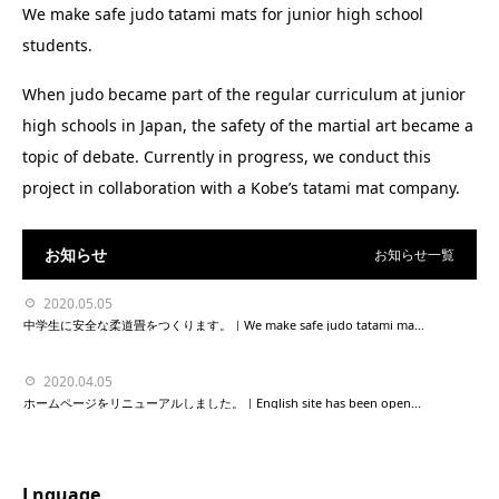
We make safe judo tatami mats for junior high school
students.
When judo became part of the regular curriculum at junior
high schools in Japan, the safety of the martial art became a
topic of debate. Currently in progress, we conduct this
project in collaboration with a Kobe’s tatami mat company.
お知らせ
お知らせ一覧
2020.05.05
中学生に安全な柔道畳をつくります。｜We make safe judo tatami ma...
2020.04.05
ホームページをリニューアルしました。｜English site has been open...
Lnguage